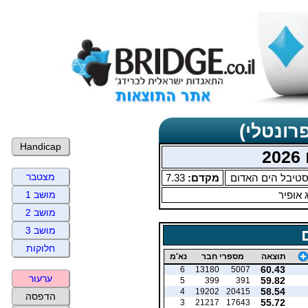
רונטלי)
Handicap
2
מצטבר
טיבל הים האדום
מקדם:
7.33
 אופיר
מושב 1
מושב 2
מושב 3
חלוקות
תוצאה
מספרי חבר
נא'מ
60.43
6
13180
5007
ערעור
59.82
5
399
391
58.54
4
19202
20415
הדפסה
55.72
3
21217
17643