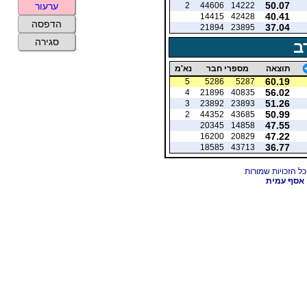
50.07
2
44606
14222
ערעור
40.41
14415
42428
הדפסה
37.04
21894
23895
סגירה
ב
תוצאה
מספרי חבר
נא'מ
60.19
5
5286
5287
56.02
4
21896
40835
51.26
3
23892
23893
50.99
2
44352
43685
47.55
20345
14858
47.22
16200
20829
36.77
18585
43713
אסף עמית