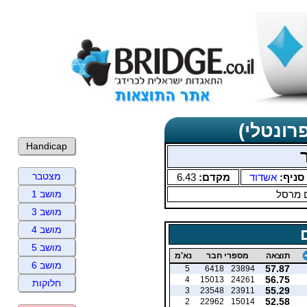
רונטלי)
Handicap
מצטבר
סניף:
אשדוד
מקדם:
6.43
 מרסל
מושב 1
מושב 3
מושב 4
מושב 5
תוצאה
מספרי חבר
נא'מ
מושב 6
57.87
5
6418
23894
56.75
4
15013
24261
חלוקות
55.29
3
23548
23911
52.58
2
22962
15014