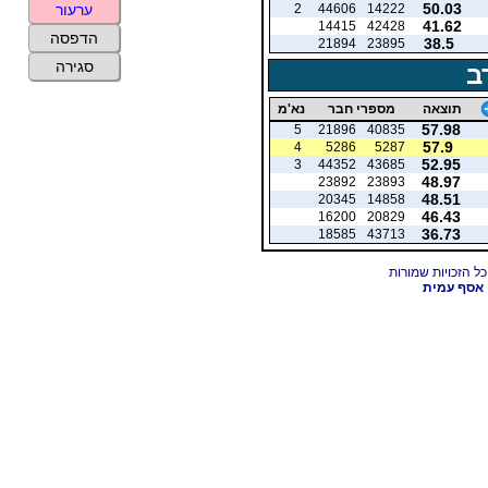
50.03
2
44606
14222
ערעור
41.62
14415
42428
הדפסה
38.5
21894
23895
סגירה
ב
תוצאה
מספרי חבר
נא'מ
57.98
5
21896
40835
57.9
4
5286
5287
52.95
3
44352
43685
48.97
23892
23893
48.51
20345
14858
46.43
16200
20829
36.73
18585
43713
אסף עמית