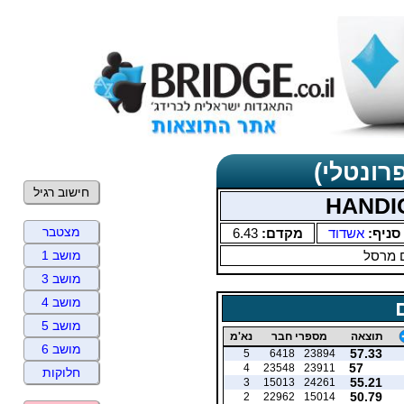
רונטלי)
חישוב רגיל
מצטבר
סניף:
אשדוד
מקדם:
6.43
 מרסל
מושב 1
מושב 3
מושב 4
מושב 5
תוצאה
מספרי חבר
נא'מ
מושב 6
57.33
5
6418
23894
57
4
23548
23911
חלוקות
55.21
3
15013
24261
50.79
2
22962
15014