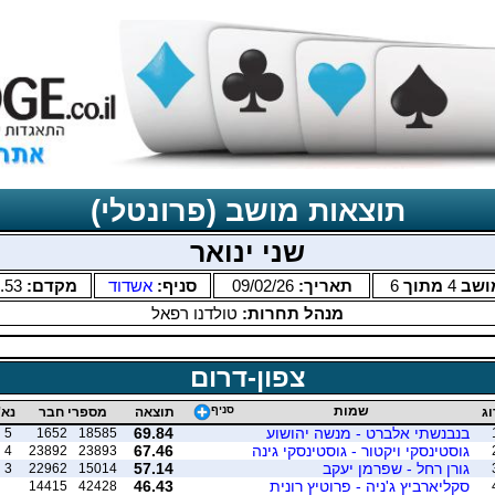
תוצאות מושב (פרונטלי)
שני ינואר
ושב
4
מתוך
6
תאריך:
09/02/26
סניף:
אשדוד
מקדם:
.53
מנהל תחרות:
טולדנו רפאל
צפון-דרום
שמות
סניף
וג
תוצאה
מספרי חבר
נא'
בנבנשתי אלברט - מנשה יהושוע
69.84
5
1652
18585
גוסטינסקי ויקטור - גוסטינסקי גינה
67.46
4
23892
23893
גורן רחל - שפרמן יעקב
57.14
3
22962
15014
סקליארביץ ג'ניה - פרוטיץ רונית
46.43
14415
42428