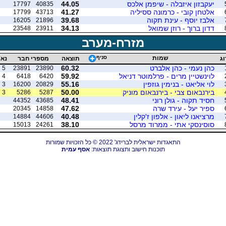
יעקבזון איזבלה - שיפמן אלכס
44.05
17797
40835
אלטחן קובי - כרמונה ססיליה
41.27
17799
43713
אלבז יוסף - עינת תקוה
39.68
16205
21896
דדון ברוך - רוזן שמואל
34.13
23548
23911
מזרח-מערב
שמות
סניף
וג
תוצאה
מספרי חבר
נא'
כהן נעמי - כהן אלברט
60.32
5
23891
23890
לוינשטיין מרים - פרלמוטר דניאל
59.92
4
6418
6420
לוי אליאט - בנימין גוזפין
55.16
3
16200
20829
בירנבאום צבי - בירנבאום מוניק
50.00
3
5286
5287
חסיד תקוה - גולן רוני
48.41
44352
43685
ספיר יעל - עירד שרה
47.62
20345
14858
מרציאנו ליאון - אלפון ז'קלין
40.48
14884
44606
סוסינסקי אתי - ממרוד מרסל
38.10
15013
24261
התאגדות ישראלית לברידג' 2022 © כל הזכויות שמורות
תוכנות חישוב ותצוגת תוצאות:
אסף עמית