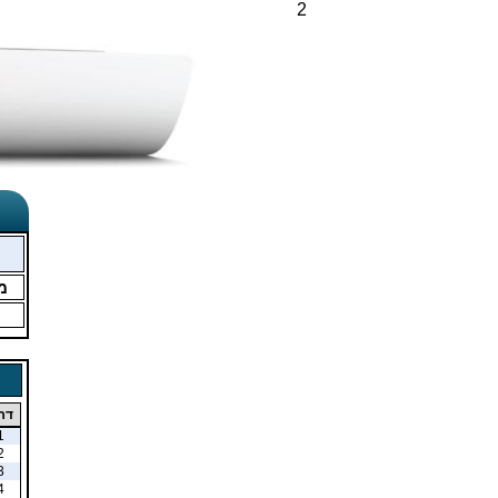
2
מ
דר
1
2
3
4