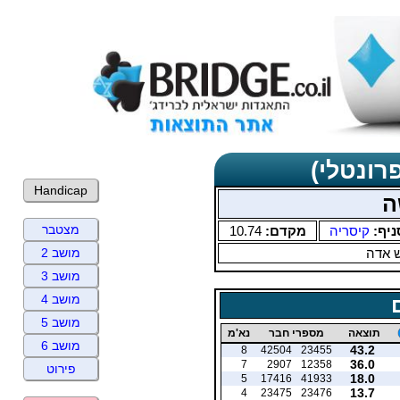
רונטלי)
Handicap
ה
מצטבר
ניף:
קיסריה
מקדם:
10.74
 אדה
מושב 2
מושב 3
מושב 4
מושב 5
תוצאה
מספרי חבר
נא'מ
מושב 6
43.2
8
42504
23455
36.0
7
2907
12358
פירוט
18.0
5
17416
41933
13.7
4
23475
23476