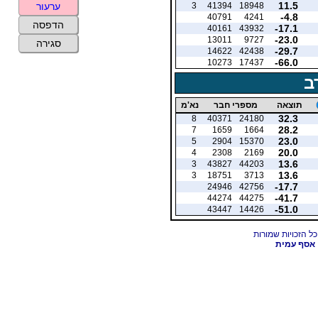
11.5
3
41394
18948
ערעור
-4.8
40791
4241
הדפסה
-17.1
40161
43932
-23.0
13011
9727
סגירה
-29.7
14622
42438
-66.0
10273
17437
ב
תוצאה
מספרי חבר
נא'מ
32.3
8
40371
24180
28.2
7
1659
1664
23.0
5
2904
15370
20.0
4
2308
2169
13.6
3
43827
44203
13.6
3
18751
3713
-17.7
24946
42756
-41.7
44274
44275
-51.0
43447
14426
אסף עמית