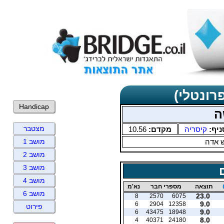
רונטלי)
Handicap
ה
מצטבר
ניף:
קיסריה
מקדם:
10.56
 אדה
מושב 1
מושב 2
מושב 3
מושב 4
תוצאה
מספרי חבר
נא'מ
מושב 6
23.0
8
2570
6075
9.0
6
2904
12358
פירוט
9.0
6
43475
18948
8.0
4
40371
24180