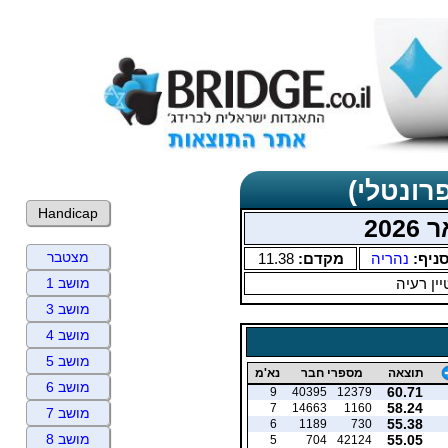
רונטלי)
Handicap
202
מצטבר
ניף:
נהריה
מקדם:
11.38
ין רעיה
מושב 1
מושב 3
מושב 4
מושב 5
תוצאה
מספרי חבר
נא'מ
מושב 6
60.71
9
40395
12379
58.24
7
14663
1160
מושב 7
55.38
6
1189
730
מושב 8
55.05
5
704
42124