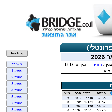
רונטלי)
Handicap
202
מצטבר
ניף:
נהריה
מקדם:
12.13
 אשר
מושב 1
מושב 2
מושב 3
מושב 4
תוצאה
מספרי חבר
נא'מ
מושב 5
62.35
6
13512
4648
61.57
5
704
42124
מושב 7
54.32
4
14663
1160
מושב 8
53.78
3
43751
44327