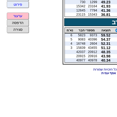
49.23
730
1299
פירוט
41.93
15342
23164
41.36
12645
7794
36.81
23115
15343
ערעור
ב
הדפסה
סגירה
תוצאה
מספרי חבר
נא'מ
59.52
6
5823
9373
54.37
5
9083
40396
52.31
4
16748
2604
51.12
3
15839
43455
48.35
42037
20912
43.98
20915
20916
40.34
40977
40978
אסף עמית