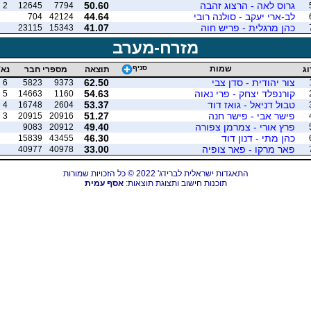
גרוס לאה - הרצוג זהבה
50.60
2
12645
7794
לב-ארי יעקב - סולנה רובי
44.64
704
42124
כהן מרגלית - פריש חוה
41.07
23115
15343
מזרח-מערב
שמות
סניף
וג
תוצאה
מספרי חבר
נא'
צור יהודית - סדן צבי
62.50
6
5823
9373
קורנפלד יצחק - פרי נאוה
54.63
5
14663
1160
טבול דניאל - גואז דוד
53.37
4
16748
2604
פישר אבי - פישר חנה
51.27
3
20915
20916
פרץ אורי - צמרמן צפורה
49.40
9083
20912
כהן מתי - דנון דוד
46.30
15839
43455
פאר מרקו - פאר צופיה
33.00
40977
40978
התאגדות ישראלית לברידג' 2022 © כל הזכויות שמורות
תוכנות חישוב ותצוגת תוצאות:
אסף עמית