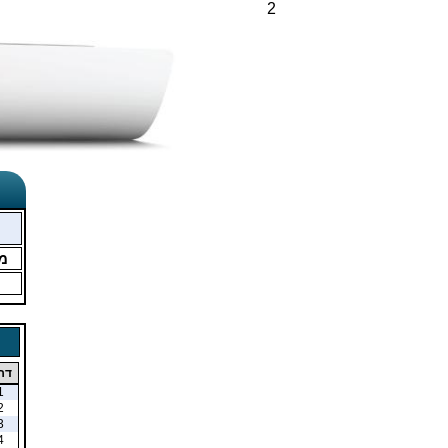
2
מ
דר
1
2
3
4