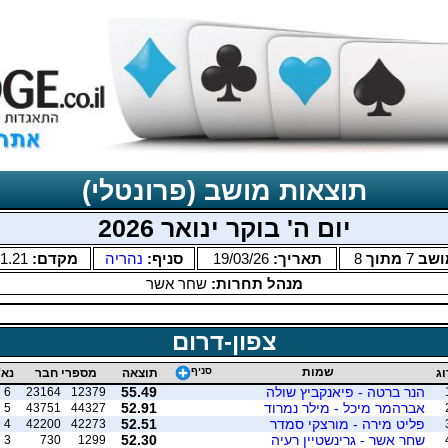
תוצאות מושב (פרונטלי)
יום ה' בוקר ינואר 2026
ושב
7
מתוך
8
תאריך:
19/03/26
סניף:
נהריה
מקדם:
1.21
מנהל תחרות:
שחר אשר
צפון-דרום
שמות
סניף
וג
תוצאה
מספרי חבר
נא'
הנר ברטה - פיאנקביץ שולה
55.49
6
23164
12379
אברהמר מיכל - מילר נמרוד
52.91
5
43751
44327
פליט מירה - מורצקי סמדר
52.51
4
42200
42273
שחר אשר - גרינשטיין רעיה
52.30
3
730
1299