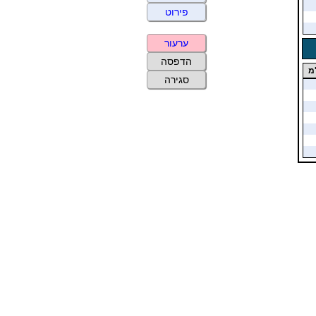
פירוט
ערעור
הדפסה
מ
סגירה