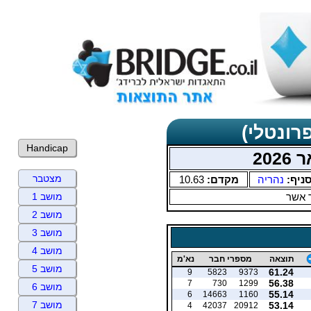
רונטלי)
Handicap
202
מצטבר
ניף:
נהריה
מקדם:
10.63
 אשר
מושב 1
מושב 2
מושב 3
מושב 4
תוצאה
מספרי חבר
נא'מ
מושב 5
61.24
9
5823
9373
56.38
7
730
1299
מושב 6
55.14
6
14663
1160
מושב 7
53.14
4
42037
20912