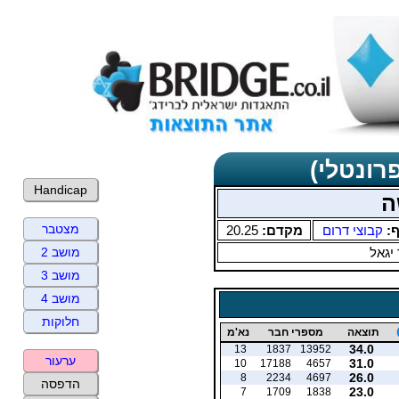
רונטלי)
Handicap
ה
מצטבר
ף:
קבוצי דרום
מקדם:
20.25
 יגאל
מושב 2
מושב 3
מושב 4
חלוקות
תוצאה
מספרי חבר
נא'מ
34.0
13
1837
13952
ערעור
31.0
10
17188
4657
26.0
8
2234
4697
הדפסה
23.0
7
1709
1838