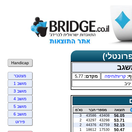
רונטלי)
Handicap
שגב
מצטבר
ף:
קריות/חיפה
מקדם:
5.77
יניב
מושב 1
מושב 3
מושב 4
מושב 5
תוצאה
מספרי חבר
נא'מ
מושב 6
56.05
3
43586
43408
53.71
2
43297
43298
פירוט
52.15
2
44376
42759
50.47
1
18612
17530