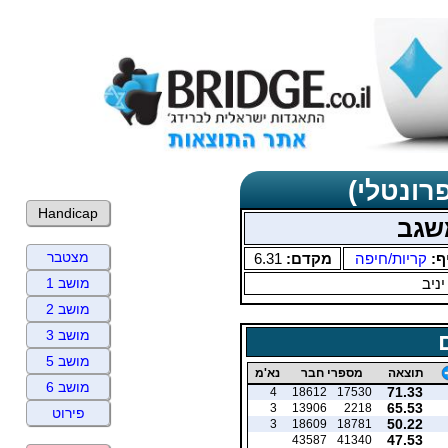
רונטלי)
Handicap
שגב
מצטבר
ף:
קריות/חיפה
מקדם:
6.31
יניב
מושב 1
מושב 2
מושב 3
מושב 5
תוצאה
מספרי חבר
נא'מ
מושב 6
71.33
4
18612
17530
65.53
3
13906
2218
פירוט
50.22
3
18609
18781
47.53
43587
41340