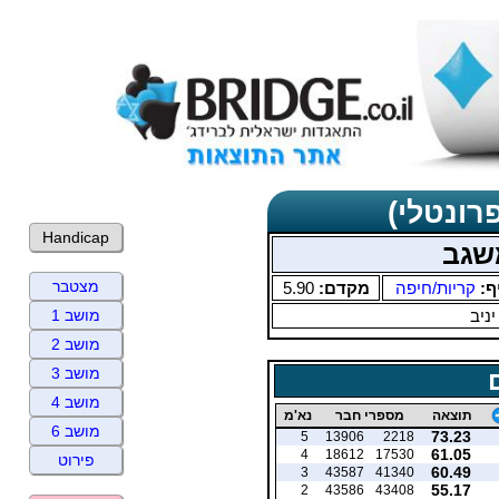
רונטלי)
Handicap
שגב
מצטבר
ף:
קריות/חיפה
מקדם:
5.90
יניב
מושב 1
מושב 2
מושב 3
מושב 4
תוצאה
מספרי חבר
נא'מ
מושב 6
73.23
5
13906
2218
61.05
4
18612
17530
פירוט
60.49
3
43587
41340
55.17
2
43586
43408