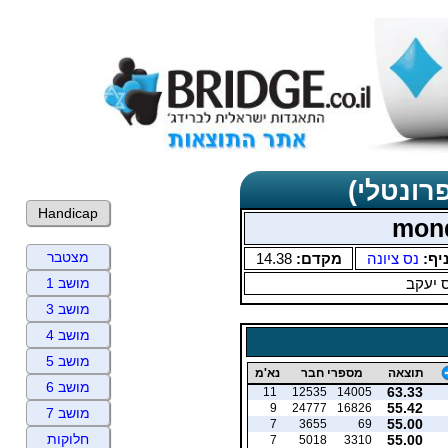
רונטלי)
Handicap
mond
מצטבר
יף:
נס ציונה
מקדם:
14.38
 יעקב
מושב 1
מושב 3
מושב 4
מושב 5
תוצאה
מספרי חבר
נא'מ
מושב 6
63.33
11
12535
14005
55.42
9
24777
16826
מושב 7
55.00
7
3655
69
חלוקות
55.00
7
5018
3310