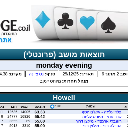
תוצאות מושב (פרונטלי)
monday evening
ושב
2
מתוך
6
תאריך:
29/12/25
סניף:
נס ציונה
מקדם:
4.38
מנהל תחרות:
מיוחס יעקב
Howell
שמות
סניף
וג
תוצאה
מספרי חבר
נא'
פלד עליזה - אלג'ם יוסף
63.33
11
12535
14005
שרר אתי - מיוחס עליזה
55.42
9
24777
16826
רוזנברג ארמנד - מילצן דרור
55.00
7
3655
69
הבדלה רוני - מילצן רוני
55.00
7
5018
3310