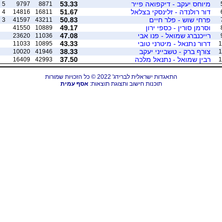
מיוחס יעקב - דיקפואה פייר
53.33
5
9797
8871
דור רולנדה - זלינסקי בצלאל
51.67
4
14816
16811
פרחי שוש - פלר חיים
50.83
3
41597
43211
וסרמן סורין - כספי ירון
49.17
41550
10889
רייכנברג שמואל - פנו אבי
47.08
23620
11036
דרור נתנאל - מיטרני טובי
43.33
11033
10895
1
צורף ברק - טשבייני יעקב
38.33
10020
41946
1
רבין שמואל - נתנאל מלכה
37.50
16409
42993
1
התאגדות ישראלית לברידג' 2022 © כל הזכויות שמורות
תוכנות חישוב ותצוגת תוצאות:
אסף עמית