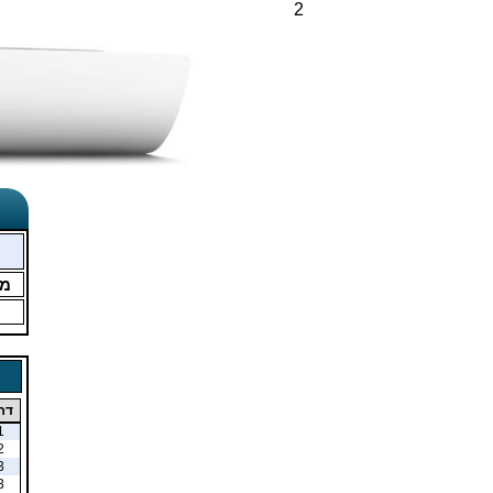
2
מ
דר
1
2
3
3