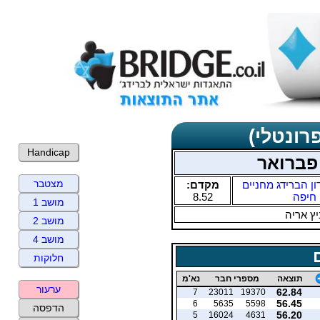
רונטלי)
Handicap
 פברואר
מצטבר
ון הברידג מחניים
מקדם:
חיפה
8.52
מושב 1
ץ אריה
מושב 2
מושב 4
חלוקות
תוצאה
מספרי חבר
נא'מ
ערעור
62.84
7
23011
19370
56.45
6
5635
5598
הדפסה
56.20
5
16024
4631