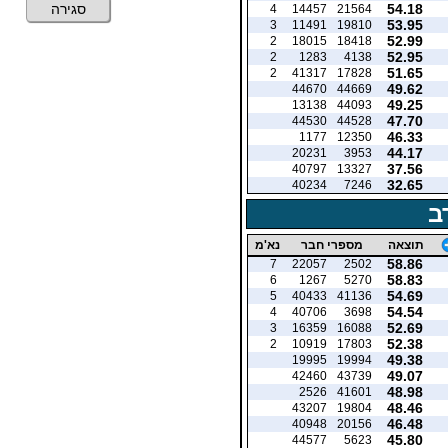
54.18
סגירה
4
14457
21564
53.95
3
11491
19810
52.99
2
18015
18418
52.95
2
1283
4138
51.65
2
41317
17828
49.62
44670
44669
49.25
13138
44093
47.70
44530
44528
46.33
1177
12350
44.17
20231
3953
37.56
40797
13327
32.65
40234
7246
ב
תוצאה
מספרי חבר
נא'מ
58.86
7
22057
2502
58.83
6
1267
5270
54.69
5
40433
41136
54.54
4
40706
3698
52.69
3
16359
16088
52.38
2
10919
17803
49.38
19995
19994
49.07
42460
43739
48.98
2526
41601
48.46
43207
19804
46.48
40948
20156
45.80
44577
5623