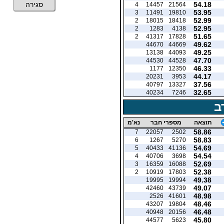
54.18
סגירה
4
14457
21564
53.95
3
11491
19810
52.99
2
18015
18418
52.95
2
1283
4138
51.65
2
41317
17828
49.62
44670
44669
49.25
13138
44093
47.70
44530
44528
46.33
1177
12350
44.17
20231
3953
37.56
40797
13327
32.65
40234
7246
ב
תוצאה
מספרי חבר
נא'מ
58.86
7
22057
2502
58.83
6
1267
5270
54.69
5
40433
41136
54.54
4
40706
3698
52.69
3
16359
16088
52.38
2
10919
17803
49.38
19995
19994
49.07
42460
43739
48.98
2526
41601
48.46
43207
19804
46.48
40948
20156
45.80
44577
5623