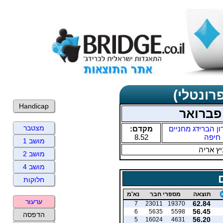
רונטלי)
Handicap
 פברואר
מצטבר
ון הברידג מחניים
מקדם:
חיפה
8.52
מושב 1
ץ אריה
מושב 2
מושב 4
חלוקות
תוצאה
מספרי חבר
נא'מ
ערעור
62.84
7
23011
19370
56.45
6
5635
5598
הדפסה
56.20
5
16024
4631