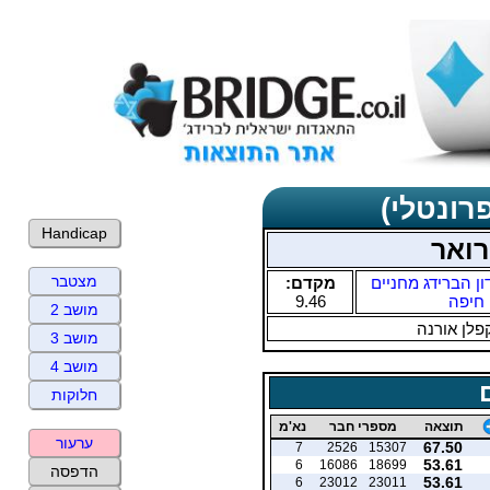
רונטלי)
Handicap
רואר
מצטבר
ון הברידג מחניים
מקדם:
חיפה
9.46
מושב 2
פלן אורנה
מושב 3
מושב 4
חלוקות
תוצאה
מספרי חבר
נא'מ
ערעור
67.50
7
2526
15307
53.61
6
16086
18699
הדפסה
53.61
6
23012
23011