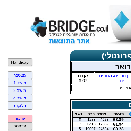
רונטלי)
Handicap
רואר
מצטבר
ון הברידג מחניים
מקדם:
חיפה
9.07
מושב 1
ין ירון
מושב 2
מושב 4
חלוקות
תוצאה
מספרי חבר
נא'מ
ערעור
63.89
8
1283
4138
61.94
7
8410
12052
הדפסה
60.28
5
19097
24634