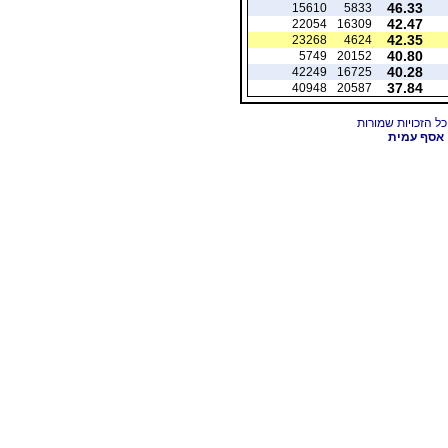
46.33
15610
5833
42.47
22054
16309
42.35
23268
4624
40.80
5749
20152
40.28
42249
16725
37.84
40948
20587
אסף עמית