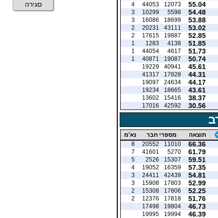
55.04
סגירה
4
44053
12073
54.48
3
10299
5598
53.88
3
16086
18699
53.02
2
20231
43111
52.85
2
17615
19887
51.85
1
1283
4138
51.73
1
44054
4617
50.74
1
40871
19087
45.61
19229
40941
44.31
41317
17828
44.17
19097
24634
43.61
19234
18665
38.37
13602
15416
30.56
17016
42592
ב
תוצאה
מספרי חבר
נא'מ
66.36
8
20552
11010
61.79
7
41601
5270
59.51
5
2526
15307
57.35
4
19052
16359
54.81
3
24411
42439
52.99
3
15908
17803
52.25
2
15308
17806
51.76
2
12376
17818
46.73
17498
19804
46.39
19995
19994