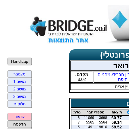
רונטלי)
Handicap
רואר
מצטבר
ון הברידג מחניים
מקדם:
חיפה
9.02
מושב 1
ץ אריה
מושב 2
מושב 3
חלוקות
תוצאה
מספרי חבר
נא'מ
ערעור
60.77
8
11069
3698
59.14
7
5565
5564
הדפסה
58.52
5
11491
19810