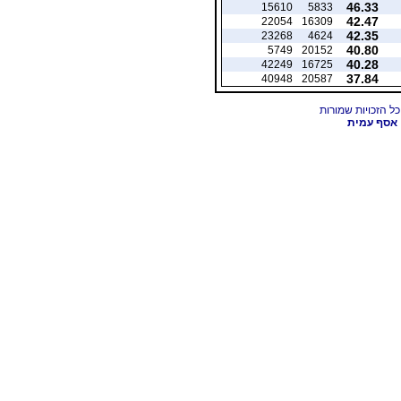
46.33
15610
5833
42.47
22054
16309
42.35
23268
4624
40.80
5749
20152
40.28
42249
16725
37.84
40948
20587
אסף עמית