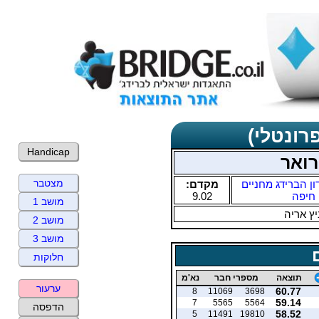
רונטלי)
Handicap
רואר
מצטבר
ון הברידג מחניים
מקדם:
חיפה
9.02
מושב 1
ץ אריה
מושב 2
מושב 3
חלוקות
תוצאה
מספרי חבר
נא'מ
ערעור
60.77
8
11069
3698
59.14
7
5565
5564
הדפסה
58.52
5
11491
19810