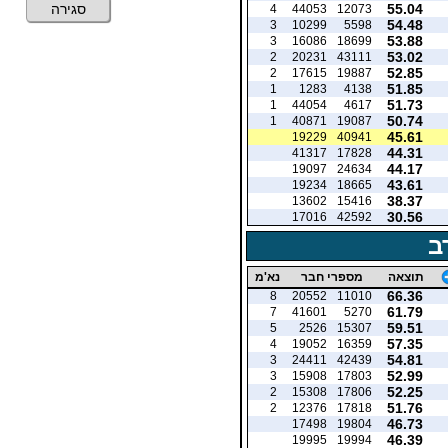
55.04
סגירה
4
44053
12073
54.48
3
10299
5598
53.88
3
16086
18699
53.02
2
20231
43111
52.85
2
17615
19887
51.85
1
1283
4138
51.73
1
44054
4617
50.74
1
40871
19087
45.61
19229
40941
44.31
41317
17828
44.17
19097
24634
43.61
19234
18665
38.37
13602
15416
30.56
17016
42592
ב
תוצאה
מספרי חבר
נא'מ
66.36
8
20552
11010
61.79
7
41601
5270
59.51
5
2526
15307
57.35
4
19052
16359
54.81
3
24411
42439
52.99
3
15908
17803
52.25
2
15308
17806
51.76
2
12376
17818
46.73
17498
19804
46.39
19995
19994