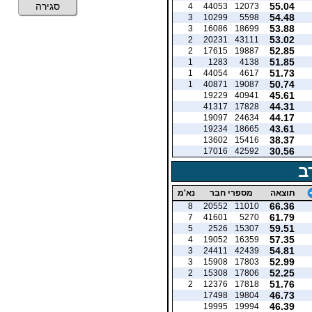
55.04
סגירה
4
44053
12073
54.48
3
10299
5598
53.88
3
16086
18699
53.02
2
20231
43111
52.85
2
17615
19887
51.85
1
1283
4138
51.73
1
44054
4617
50.74
1
40871
19087
45.61
19229
40941
44.31
41317
17828
44.17
19097
24634
43.61
19234
18665
38.37
13602
15416
30.56
17016
42592
ב
תוצאה
מספרי חבר
נא'מ
66.36
8
20552
11010
61.79
7
41601
5270
59.51
5
2526
15307
57.35
4
19052
16359
54.81
3
24411
42439
52.99
3
15908
17803
52.25
2
15308
17806
51.76
2
12376
17818
46.73
17498
19804
46.39
19995
19994