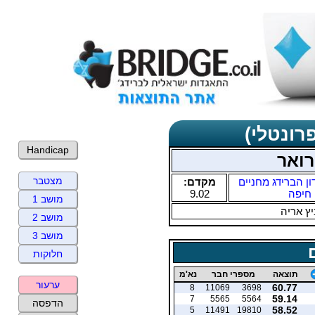
רונטלי)
Handicap
רואר
מצטבר
ון הברידג מחניים
מקדם:
חיפה
9.02
מושב 1
ץ אריה
מושב 2
מושב 3
חלוקות
תוצאה
מספרי חבר
נא'מ
ערעור
60.77
8
11069
3698
59.14
7
5565
5564
הדפסה
58.52
5
11491
19810