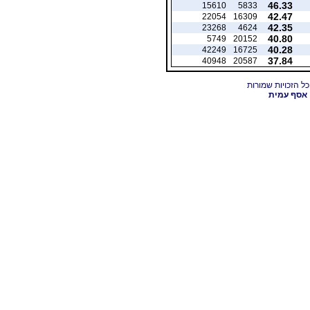
46.33
15610
5833
42.47
22054
16309
42.35
23268
4624
40.80
5749
20152
40.28
42249
16725
37.84
40948
20587
אסף עמית