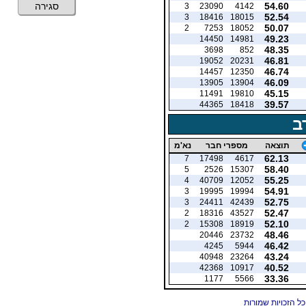
54.60
סגירה
3
23090
4142
52.54
3
18416
18015
50.07
2
7253
18052
49.23
14450
14981
48.35
3698
852
46.81
19052
20231
46.74
14457
12350
46.09
13905
13904
45.15
11491
19810
39.57
44365
18418
ב
תוצאה
מספרי חבר
נא'מ
62.13
7
17498
4617
58.40
5
2526
15307
55.25
4
40709
12052
54.91
3
19995
19994
52.75
3
24411
42439
52.47
2
18316
43527
52.10
2
15308
18919
48.46
20446
23732
46.42
4245
5944
43.24
40948
23264
40.52
42368
10917
33.36
1177
5566