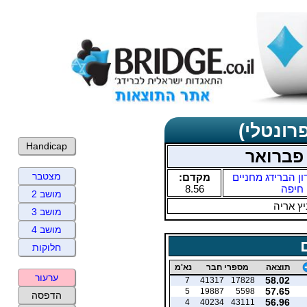
רונטלי)
Handicap
 פברואר
מצטבר
ון הברידג מחניים
מקדם:
חיפה
8.56
מושב 2
ץ אריה
מושב 3
מושב 4
חלוקות
תוצאה
מספרי חבר
נא'מ
ערעור
58.02
7
41317
17828
57.65
5
19887
5598
הדפסה
56.96
4
40234
43111