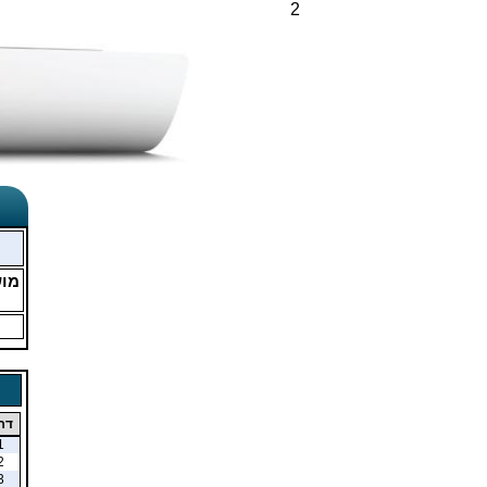
2
מו
דר
1
2
3