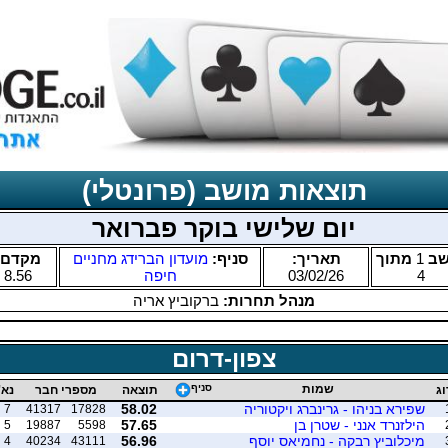
תוצאות מושב (פרונטלי)
יום שלישי בוקר פברואר
שב
1
מתוך
תאריך:
סניף:
מועדון הברידג מחניים
מקדם:
4
03/02/26
חיפה
8.56
מנהל תחרות:
ברקוביץ אריה
צפון-דרום
שמות
סניף
וג
תוצאה
מספרי חבר
נא'
שפירא בניהו - גרינברג ויקטוריה
58.02
7
41317
17828
הילזנרד אנני - שטרן בן
57.65
5
19887
5598
מיכלוביץ רבקה - נחמיאס יוסף
56.96
4
40234
43111