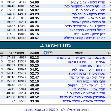
פורת דליה - ינקוביץ ציפי
54.60
3
23090
4142
בן יוסף הדרה - ספקטור ענת
52.54
3
18416
18015
נוימן אוה - יהב חיים
50.07
2
7253
18052
פורת רבקה - הייבר ברי
49.23
14450
14981
מנור משה - וייסמן דוד
48.35
3698
852
גל מרדכי - אלרן ישראל
46.81
19052
20231
דנסקי ניצה - וורמברנד עדנה
46.74
14457
12350
1
בוימל דבורה - בוימל זאב
46.09
13905
13904
1
דהן יצחק - שושני חנה
45.15
11491
19810
1
ברנבלום נירה - קובנר כרמלה
39.57
44365
18418
1
מזרח-מערב
שמות
סניף
וג
תוצאה
מספרי חבר
נא'
פרבשטיין בן-חיים יפה - ברק שרה
62.13
7
17498
4617
נביא יהודה - הידה רודיקה
58.40
5
2526
15307
לוי רוני - מור אהוד
55.25
4
40709
12052
דה הונד יוסי - שפר לאה
54.91
3
19995
19994
שטרן אסיה - ברמן דיאנה
52.75
3
24411
42439
גריל יגאל - בן ישראל מירי
52.47
2
18316
43527
זהבי רות - נביא רות
52.10
2
15308
18919
רובין דניאל - רובין יחזקאל
48.46
20446
23732
הבר שמעון - וולברג ג'ון
46.42
4245
5944
זולקוב גנריאטה - סכנין חוה
43.24
40948
23264
1
אפשטיין אוברי - פונדיאנו עליזה
40.52
42368
10917
1
מלברגר אראלה - אדלר אילנה
33.36
1177
5566
1
התאגדות ישראלית לברידג' 2022 © כל הזכויות שמורות