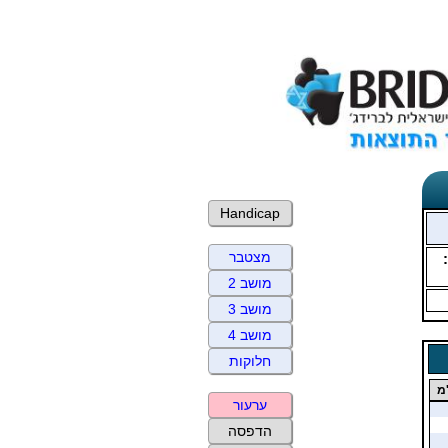
Handicap
מצטבר
מושב 2
מושב 3
מושב 4
חלוקות
מ
ערעור
הדפסה