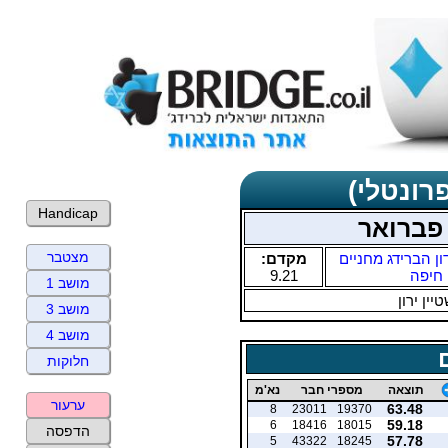
רונטלי)
Handicap
 פברואר
מצטבר
ון הברידג מחניים
מקדם:
חיפה
9.21
מושב 1
ין ירון
מושב 3
מושב 4
חלוקות
תוצאה
מספרי חבר
נא'מ
ערעור
63.48
8
23011
19370
59.18
6
18416
18015
הדפסה
57.78
5
43322
18245