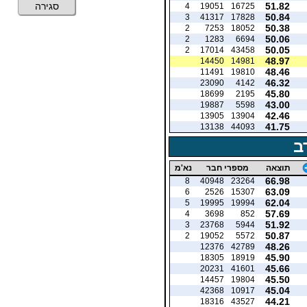
51.82
סגירה
4
19051
16725
50.84
3
41317
17828
50.38
2
7253
18052
50.06
2
1283
6694
50.05
2
17014
43458
48.97
14450
14981
48.46
11491
19810
46.32
23090
4142
45.80
18699
2195
43.00
19887
5598
42.46
13905
13904
41.75
13138
44093
ב
תוצאה
מספרי חבר
נא'מ
66.98
8
40948
23264
63.09
6
2526
15307
62.04
5
19995
19994
57.69
4
3698
852
51.92
3
23768
5944
50.87
2
19052
5572
48.26
12376
42789
45.90
18305
18919
45.66
20231
41601
45.50
14457
19804
45.04
42368
10917
44.21
18316
43527