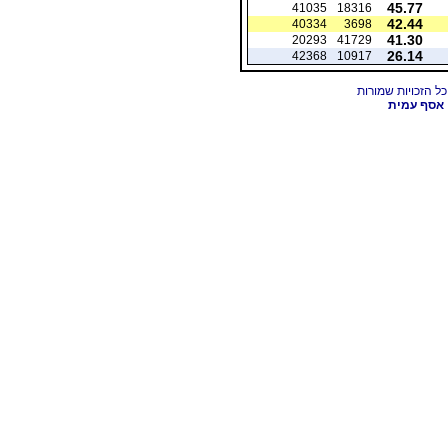
45.77
41035
18316
42.44
40334
3698
41.30
20293
41729
26.14
42368
10917
אסף עמית