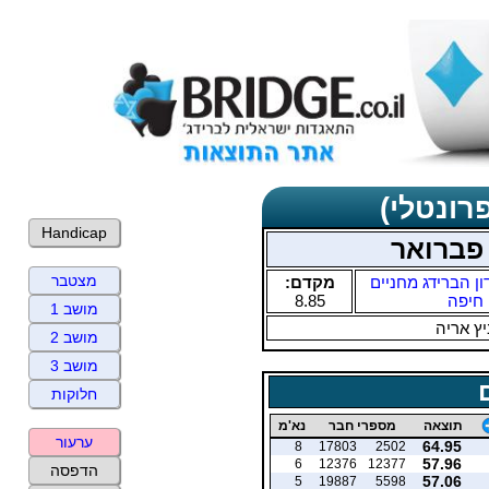
רונטלי)
Handicap
 פברואר
מצטבר
ון הברידג מחניים
מקדם:
חיפה
8.85
מושב 1
ץ אריה
מושב 2
מושב 3
חלוקות
תוצאה
מספרי חבר
נא'מ
ערעור
64.95
8
17803
2502
57.96
6
12376
12377
הדפסה
57.06
5
19887
5598