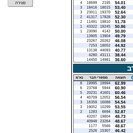
54.01
סגירה
4
18699
2195
53.40
3
18416
18015
52.64
3
23011
19370
52.30
2
41317
17828
51.78
2
11491
19810
50.86
1
43322
18245
50.00
1
23090
4142
49.79
13905
13904
46.08
23267
20262
44.92
7253
18052
40.77
13138
44093
38.44
4280
43111
36.60
14450
14981
ב
תוצאה
מספרי חבר
נא'מ
62.99
8
19995
19994
60.90
6
23768
5944
60.46
5
20231
41601
56.54
4
40709
12052
54.54
3
16359
16088
53.55
3
19052
10299
52.87
2
1283
6694
48.73
43207
19804
48.67
40948
23264
48.67
1177
5566
46.42
2526
15307