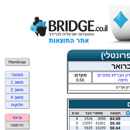
רונטלי)
Handicap
ברואר
מצטבר
ון הברידג מחניים
מקדם:
חיפה
8.66
מושב 1
ץ אריה
מושב 2
מושב 4
חלוקות
תוצאה
מספרי חבר
נא'מ
ערעור
64.69
8
2526
3698
59.40
6
22057
41601
הדפסה
58.64
5
5635
10299