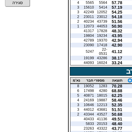
57.78
סגירה
4
5565
5564
57.19
3
15610
5414
54.25
3
42249
12052
54.18
2
23011
23012
51.56
2
40234
43739
50.90
1
12073
44053
48.32
41317
17828
43.95
19804
19234
42.94
42789
19370
42.90
23090
17418
22-
41.12
5247
0531
38.17
19199
43286
33.24
44093
16024
ב
תוצאה
מספרי חבר
נא'מ
70.28
8
19052
1283
68.88
6
17498
4280
62.25
5
40871
18015
58.46
4
24169
19887
52.35
3
10646
12213
51.51
3
44012
43681
50.68
2
43344
43527
49.51
40433
41136
48.40
5833
20153
43.77
23263
43322