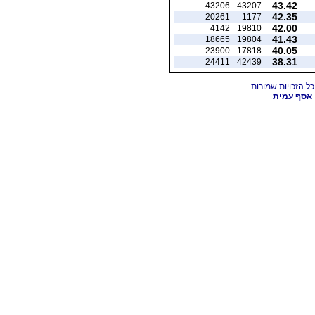
43.42
43206
43207
42.35
20261
1177
42.00
4142
19810
41.43
18665
19804
40.05
23900
17818
38.31
24411
42439
אסף עמית