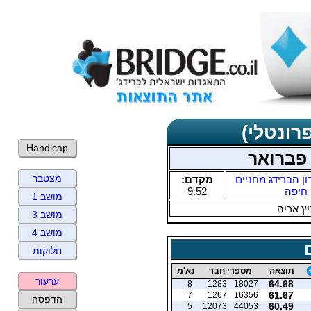
רונטלי)
Handicap
 פברואר
מצטבר
ון הברידג מחניים
מקדם:
חיפה
9.52
מושב 1
ץ אריה
מושב 3
מושב 4
חלוקות
תוצאה
מספרי חבר
נא'מ
ערעור
64.68
8
1283
18027
61.67
7
1267
16356
הדפסה
60.49
5
12073
44053