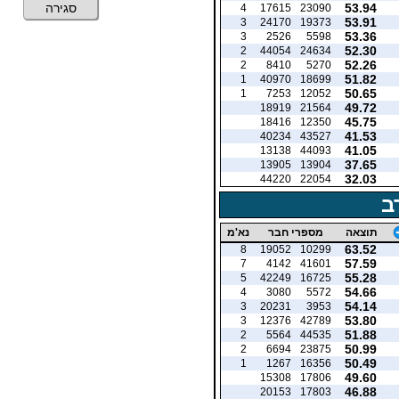
53.94
סגירה
4
17615
23090
53.91
3
24170
19373
53.36
3
2526
5598
52.30
2
44054
24634
52.26
2
8410
5270
51.82
1
40970
18699
50.65
1
7253
12052
49.72
18919
21564
45.75
18416
12350
41.53
40234
43527
41.05
13138
44093
37.65
13905
13904
32.03
44220
22054
ב
תוצאה
מספרי חבר
נא'מ
63.52
8
19052
10299
57.59
7
4142
41601
55.28
5
42249
16725
54.66
4
3080
5572
54.14
3
20231
3953
53.80
3
12376
42789
51.88
2
5564
44535
50.99
2
6694
23875
50.49
1
1267
16356
49.60
15308
17806
46.88
20153
17803