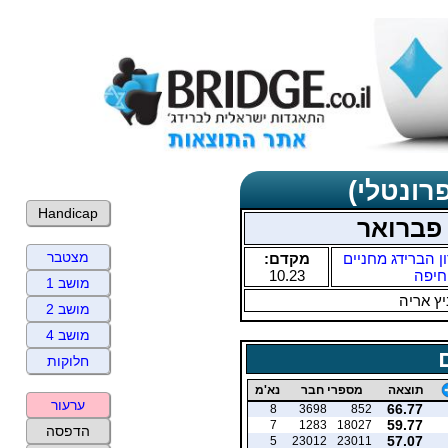
רונטלי)
Handicap
 פברואר
מצטבר
ן הברידג מחניים
מקדם:
חיפה
10.23
מושב 1
ץ אריה
מושב 2
מושב 4
חלוקות
תוצאה
מספרי חבר
נא'מ
ערעור
66.77
8
3698
852
59.77
7
1283
18027
הדפסה
57.07
5
23012
23011