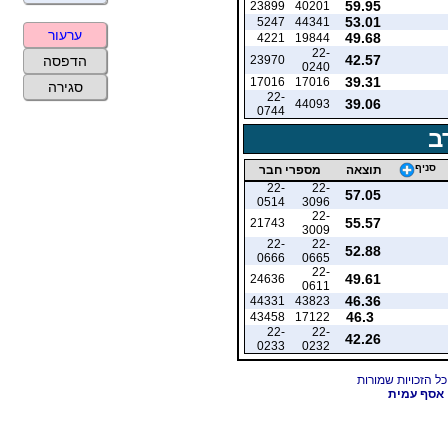
59.95
23899
40201
53.01
5247
44341
ערעור
49.68
4221
19844
22-
42.57
23970
הדפסה
0240
39.31
17016
17016
סגירה
22-
39.06
44093
0744
ב
סניף
תוצאה
מספרי חבר
22-
22-
57.05
0514
3096
22-
55.57
21743
3009
22-
22-
52.88
0666
0665
22-
49.61
24636
0611
46.36
44331
43823
46.3
43458
17122
22-
22-
42.26
0233
0232
אסף עמית