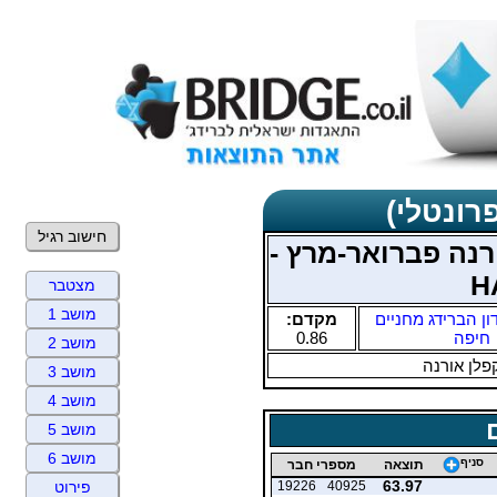
רונטלי)
חישוב רגיל
נה פברואר-מרץ -
H
מצטבר
מושב 1
ון הברידג מחניים
מקדם:
חיפה
0.86
מושב 2
פלן אורנה
מושב 3
מושב 4
מושב 5
מושב 6
סניף
תוצאה
מספרי חבר
63.97
19226
40925
פירוט