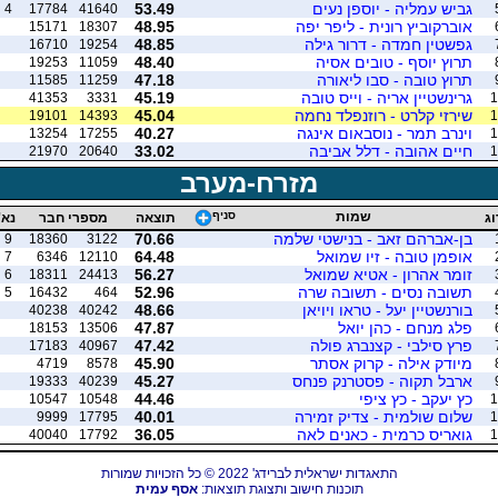
גביש עמליה - יוספן נעים
53.49
4
17784
41640
אוברקוביץ רונית - ליפר יפה
48.95
15171
18307
גפשטין חמדה - דרור גילה
48.85
16710
19254
תרוץ יוסף - טובים אסיה
48.40
19253
11059
תרוץ טובה - סבו ליאורה
47.18
11585
11259
גרינשטיין אריה - וייס טובה
45.19
41353
3331
1
שירזי קלרט - רוזנפלד נחמה
45.04
19101
14393
1
וינרב תמר - נוסבאום אינגה
40.27
13254
17255
1
חיים אהובה - דלל אביבה
33.02
21970
20640
1
מזרח-מערב
שמות
סניף
וג
תוצאה
מספרי חבר
נא'
בן-אברהם זאב - בנישטי שלמה
70.66
9
18360
3122
אופמן טובה - זיו שמואל
64.48
7
6346
12110
זומר אהרון - אטיא שמואל
56.27
6
18311
24413
תשובה נסים - תשובה שרה
52.96
5
16432
464
בורנשטיין יעל - טראו ויויאן
48.66
40238
40242
פלג מנחם - כהן יואל
47.87
18153
13506
פרץ סילבי - קצנברג פולה
47.42
17183
40967
מיודק אילה - קרוק אסתר
45.90
4719
8578
ארבל תקוה - פסטרנק פנחס
45.27
19333
40239
כץ יעקב - כץ ציפי
44.46
10547
10548
1
שלום שולמית - צדיק זמירה
40.01
9999
17795
1
גואריס כרמית - כאנים לאה
36.05
40040
17792
1
התאגדות ישראלית לברידג' 2022 © כל הזכויות שמורות
תוכנות חישוב ותצוגת תוצאות:
אסף עמית