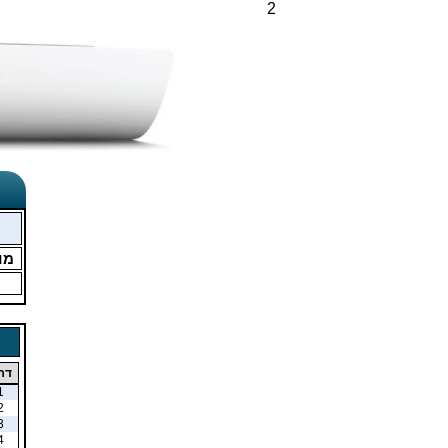
2
מו
דר
1
2
3
4