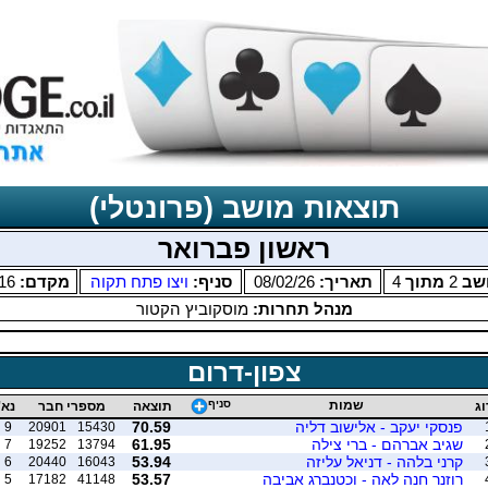
תוצאות מושב (פרונטלי)
ראשון פברואר
שב
2
מתוך
4
תאריך:
08/02/26
סניף:
ויצו פתח תקוה
מקדם:
16
מנהל תחרות:
מוסקוביץ הקטור
צפון-דרום
שמות
סניף
וג
תוצאה
מספרי חבר
נא'
פנסקי יעקב - אלישוב דליה
70.59
9
20901
15430
שגיב אברהם - ברי צילה
61.95
7
19252
13794
קרני בלהה - דניאל עליזה
53.94
6
20440
16043
רוזנר חנה לאה - וכטנברג אביבה
53.57
5
17182
41148