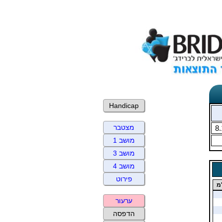
Handicap
מצטבר
8.
מושב 1
מושב 3
מושב 4
פירוט
מ
ערעור
הדפסה