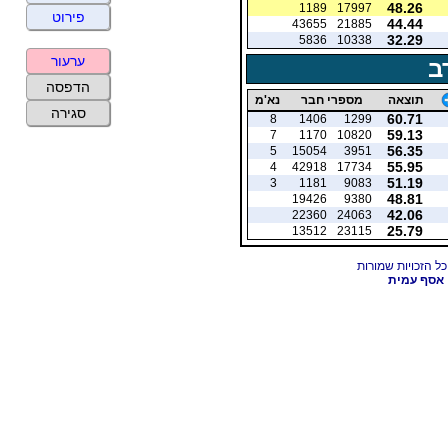
48.26
1189
17997
פירוט
44.44
43655
21885
32.29
5836
10338
ערעור
ב
הדפסה
תוצאה
מספרי חבר
נא'מ
סגירה
60.71
8
1406
1299
59.13
7
1170
10820
56.35
5
15054
3951
55.95
4
42918
17734
51.19
3
1181
9083
48.81
19426
9380
42.06
22360
24063
25.79
13512
23115
אסף עמית