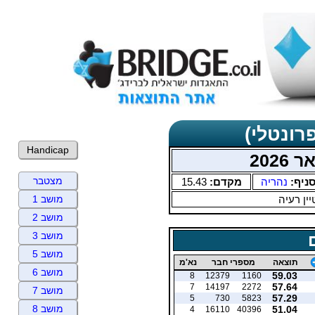
רונטלי)
Handicap
202
מצטבר
ניף:
נהריה
מקדם:
15.43
ין רעיה
מושב 1
מושב 2
מושב 3
מושב 5
תוצאה
מספרי חבר
נא'מ
מושב 6
59.03
8
12379
1160
57.64
7
14197
2272
מושב 7
57.29
5
730
5823
מושב 8
51.04
4
16110
40396