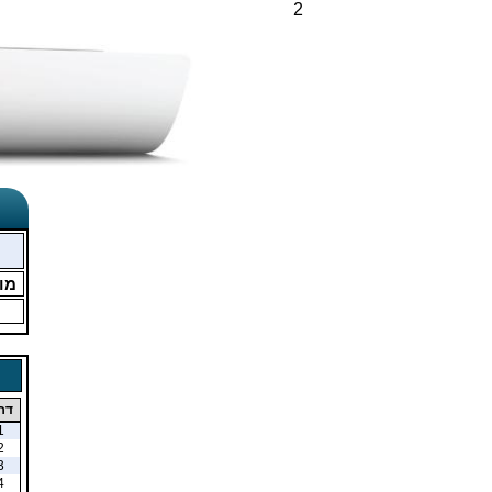
2
מו
דר
1
2
3
4