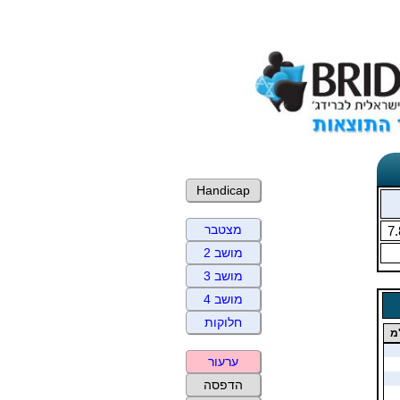
Handicap
מצטבר
7.
מושב 2
מושב 3
מושב 4
חלוקות
מ
ערעור
הדפסה