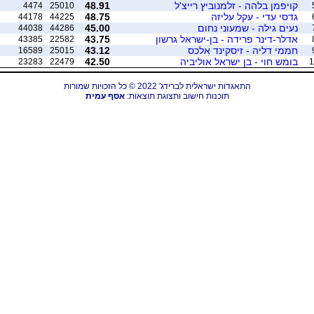
קויפמן בלהה - זלמנוביץ רייצ'ל
48.91
4474
25010
גדסי עדי - עקל עליזה
48.75
44178
44225
נעים גילה - שמעוני נחום
45.00
44038
44286
אדלר-דינר פרידה - בן-ישראל גרשון
43.75
43385
22582
חממי דליה - זיסקינד אלכס
43.12
16589
25015
בומש חוי - בן ישראל אוליביה
42.50
23283
22479
1
התאגדות ישראלית לברידג' 2022 © כל הזכויות שמורות
תוכנות חישוב ותצוגת תוצאות:
אסף עמית