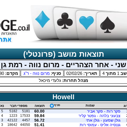
תוצאות מושב (פרונטלי)
שני - אחר הצהריים - מרום נווה - רמת גן
שב
1
מתוך
4
תאריך:
02/02/26
סניף:
מרום נווה - ר"ג
מקדם:
80
מנהל תחרות:
גלעדי מיכאל
Howell
שמות
סניף
וג
תוצאה
מספרי חבר
נא'
פקר רות - פקר אביר
60.00
5
5182
5181
צבעוני בלהה - גפטר קליר
59.84
4
1223
17533
גולן שמעון - גולן אתי
56.72
3
42122
4457
גננסיה אליס - עמוסי רות
51.41
3
18642
44050