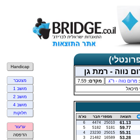
רונטלי)
Handicap
ם נווה - רמת גן
מצטבר
:
מרום נווה - ר"ג
מקדם:
7.59
 מיכאל
מושב 1
מושב 2
מושב 4
חלוקות
תוצאה
מספרי חבר
נא'מ
61.13
6
4474
25010
ערעור
59.77
5
5182
5181
55.31
4
23230
25015
הדפסה
53.28
3
21482
16589