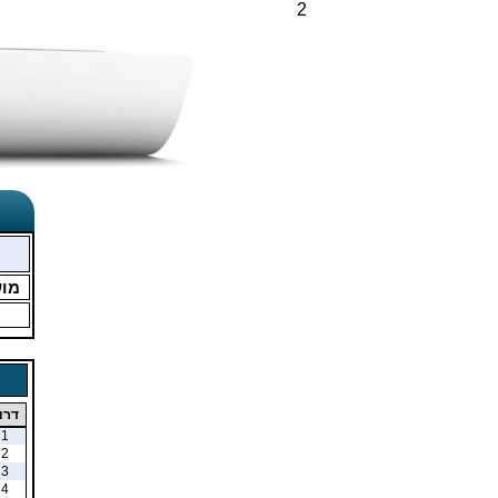
2
מו
דרו
1
2
3
4