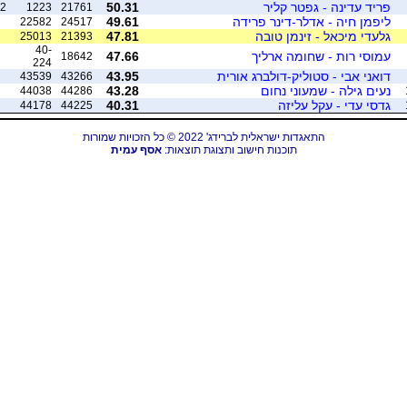
פריד עדינה - גפטר קליר
50.31
2
1223
21761
ליפמן חיה - אדלר-דינר פרידה
49.61
22582
24517
גלעדי מיכאל - זינמן טובה
47.81
25013
21393
40-
עמוסי רות - שחומה ארליך
47.66
18642
224
דואני אבי - סטוליק-דולברג אורית
43.95
43539
43266
נעים גילה - שמעוני נחום
43.28
44038
44286
גדסי עדי - עקל עליזה
40.31
44178
44225
התאגדות ישראלית לברידג' 2022 © כל הזכויות שמורות
תוכנות חישוב ותצוגת תוצאות:
אסף עמית