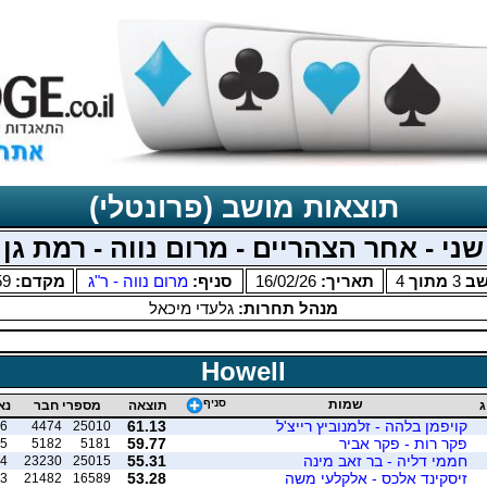
תוצאות מושב (פרונטלי)
שני - אחר הצהריים - מרום נווה - רמת גן
שב
3
מתוך
4
תאריך:
16/02/26
סניף:
מרום נווה - ר"ג
מקדם:
59
מנהל תחרות:
גלעדי מיכאל
Howell
שמות
סניף
ג
תוצאה
מספרי חבר
נא
קויפמן בלהה - זלמנוביץ רייצ'ל
61.13
6
4474
25010
פקר רות - פקר אביר
59.77
5
5182
5181
חממי דליה - בר זאב מינה
55.31
4
23230
25015
זיסקינד אלכס - אלקלעי משה
53.28
3
21482
16589