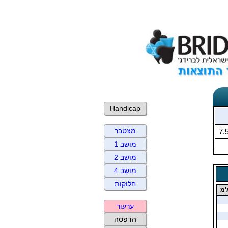
Handicap
מצטבר
7.
מושב 1
מושב 2
מושב 4
חלוקות
'מ
ערעור
הדפסה