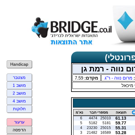
רונטלי)
Handicap
ם נווה - רמת גן
מצטבר
:
מרום נווה - ר"ג
מקדם:
7.59
 מיכאל
מושב 1
מושב 2
מושב 4
חלוקות
תוצאה
מספרי חבר
נא'מ
61.13
6
4474
25010
ערעור
59.77
5
5182
5181
55.31
4
23230
25015
הדפסה
53.28
3
21482
16589