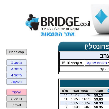
רונטלי)
Handicap
ערב
מושב 1
:
הלוחם אפקה
מקדם:
15.10
 יעקב
מושב 3
מושב 4
חלוקות
תוצאה
מספרי חבר
נא'מ
ערעור
59.13
14
15117
8132
הדפסה
59.03
11
10855
11670
58.33
9
15050
16057
סגירה
56.35
7
3038
2468