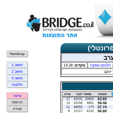
רונטלי)
Handicap
ערב
מושב 1
:
הלוחם אפקה
מקדם:
14.28
 יעקב
מושב 2
מושב 4
חלוקות
תוצאה
מספרי חבר
נא'מ
ערעור
63.69
17
42032
43645
הדפסה
59.48
13
24158
9901
57.74
11
40655
175
סגירה
56.80
8
15117
8132