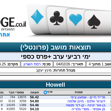
תוצאות מושב (פרונטלי)
ימי רביעי ערב +פרס כספי
שב
1
מתוך
4
תאריך:
04/02/26
סניף:
רמת השרון
מקדם:
4.25
מנהל תחרות:
מינץ יעקב
Howell
שמות
סניף
וג
תוצאה
מספרי חבר
נא'
פרייד חיים - שמעון ציפי
56.42
13
744
13870
דנציגר אלכס - מינץ שלמה
54.80
10
3110
3258
בן-אור יונינה - קן-דור מנשה
54.46
8
14245
1388
פן אסתר - מסרי גלוריה
54.10
6
41955
5520