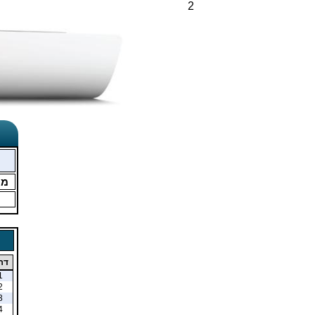
2
מו
דר
1
2
3
4