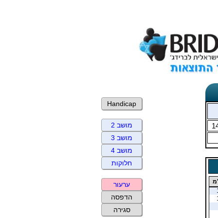
Handicap
מושב 2
1
מושב 3
מושב 4
חלוקות
מ
ערעור
הדפסה
סגירה