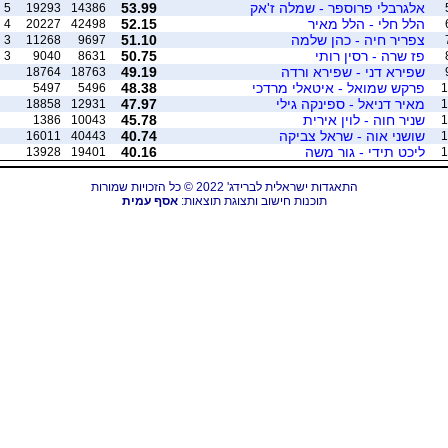
אלגרבלי פרוספר - שמלה ז'אק
53.99
5
19293
14386
הלל חלי - הלל מאיר
52.15
4
20227
42498
צפריר חיה - כהן שלמה
51.10
3
11268
9697
פז שרה - רסין רותי
50.75
3
9040
8631
שפירא דני - שפירא ורדה
49.19
18764
18763
פרקש שמואל - איטאלי מרדכי
48.38
5497
5496
1
מאיר דניאל - ספינקה גילי
47.97
18858
12931
1
שניר חוה - לוין אירית
45.78
1386
10043
1
שושני אוה - שראל צביקה
40.74
16011
40443
1
ליכט תידי - גור משה
40.16
13928
19401
1
התאגדות ישראלית לברידג' 2022 © כל הזכויות שמורות
תוכנות חישוב ותצוגת תוצאות:
אסף עמית