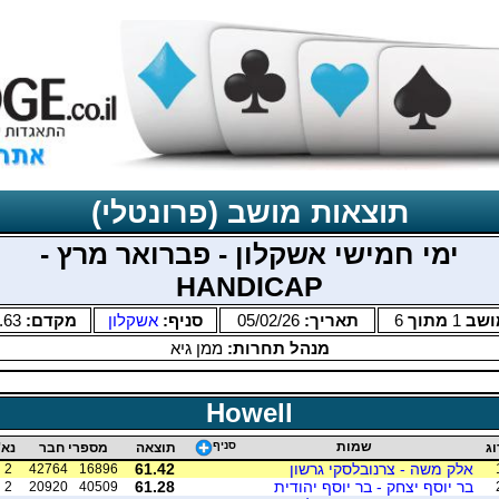
תוצאות מושב (פרונטלי)
ימי חמישי אשקלון - פברואר מרץ -
HANDICAP
ושב
1
מתוך
6
תאריך:
05/02/26
סניף:
אשקלון
מקדם:
.63
מנהל תחרות:
ממן גיא
Howell
שמות
סניף
וג
תוצאה
מספרי חבר
נא'
אלק משה - צרנובלסקי גרשון
61.42
2
42764
16896
בר יוסף יצחק - בר יוסף יהודית
61.28
2
20920
40509