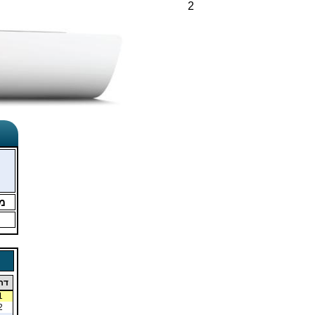
2
מ
דר
1
2