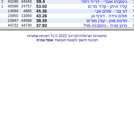
גינסברג אוברי - דרייר רחלי
59.4
2
43190
44343
קליר איתן - קליר מרים
53.02
1
40598
24757
דב צבי - סולם אבי
45.36
13094
4865
סולם ורדה - דורף אן
43.26
23950
13093
חדוות סוזן - קורן מוריס
38.35
23947
44586
מינץ טניה - גינסבורג מרל
37.92
44732
44730
התאגדות ישראלית לברידג' 2022 © כל הזכויות שמורות
תוכנות חישוב ותצוגת תוצאות:
אסף עמית