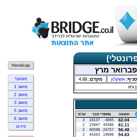
רונטלי)
Handicap
 פברואר מרץ
מצטבר
סניף:
אשקלון
מקדם:
4.88
 גיא
מושב 1
מושב 2
מושב 3
מושב 5
תוצאה
מספרי חבר
נא'מ
מושב 6
62.04
3
19137
4865
61.11
2
23947
44586
פירוט
56.48
2
40598
24757
54.63
2
44343
19998