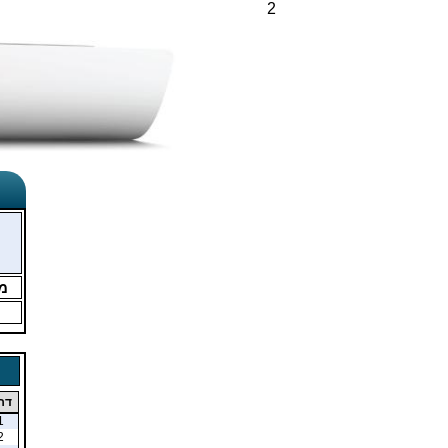
2
מ
דר
1
2