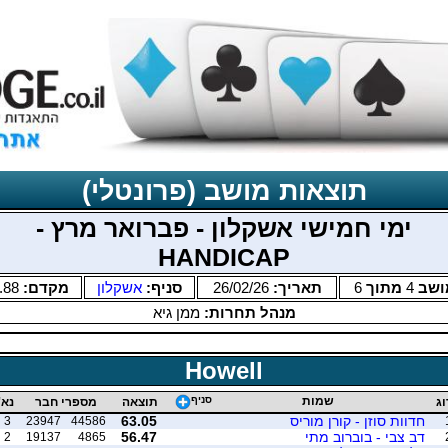
תוצאות מושב (פרונטלי)
ימי חמישי אשקלון - פברואר מרץ -
HANDICAP
ושב
4
מתוך
6
תאריך:
26/02/26
סניף:
אשקלון
מקדם:
.88
מנהל תחרות:
ממן גיא
Howell
שמות
סניף
וג
תוצאה
מספרי חבר
נא'
חדוות סוזן - קורן מוריס
63.05
3
23947
44586
דב צבי - בוברוב מתי
56.47
2
19137
4865