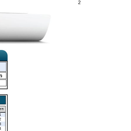
2
מ
דר
1
2
3
4