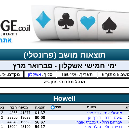
תוצאות מושב (פרונטלי)
ימי חמישי אשקלון - פברואר מרץ
ושב
5
מתוך
6
תאריך:
16/04/26
סניף:
אשקלון
מקדם:
.79
מנהל תחרות:
ממן גיא
Howell
שמות
סניף
וג
תוצאה
מספרי חבר
נא'
מחמלי ציפי - דב צבי
61.67
2
4865
41377
סולם ורדה - דורף אן
60.00
2
23950
13093
אברהם רחל - גינסברג אוברי
56.67
1
44343
19998
דרייר רחלי - סולם אבי
54.17
1
13094
43190