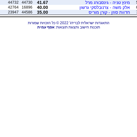
מינץ טניה - גינסבורג מרל
41.67
44732
44730
אלק משה - צרנובלסקי גרשון
40.00
42764
16896
חדוות סוזן - קורן מוריס
35.00
23947
44586
התאגדות ישראלית לברידג' 2022 © כל הזכויות שמורות
תוכנות חישוב ותצוגת תוצאות:
אסף עמית