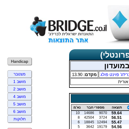
רונטלי)
Handicap
מצטבר
רידג' פוינט פולג
מקדם:
13.90
אורית
מושב 1
מושב 2
מושב 4
מושב 5
תוצאה
מספרי חבר
נא'מ
מושב 6
59.64
10
14686
9070
56.51
8
42504
3724
חלוקות
55.47
6
18845
12494
54.56
5
3642
19179