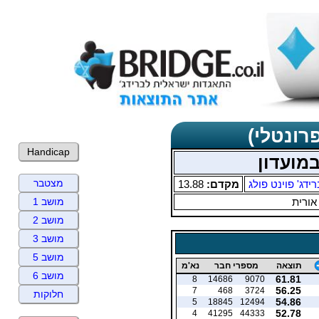
רונטלי)
Handicap
מצטבר
רידג' פוינט פולג
מקדם:
13.88
אורית
מושב 1
מושב 2
מושב 3
מושב 5
תוצאה
מספרי חבר
נא'מ
מושב 6
61.81
8
14686
9070
56.25
7
468
3724
חלוקות
54.86
5
18845
12494
52.78
4
41295
44333