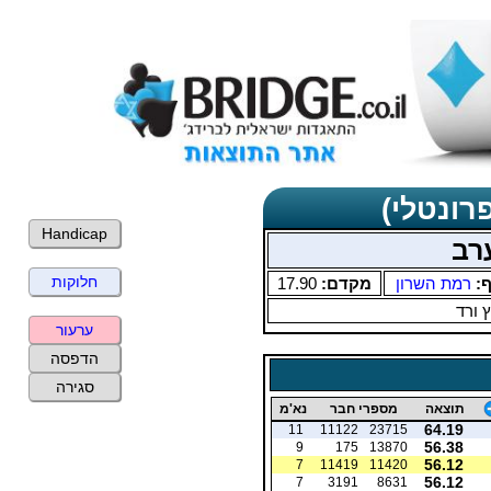
רונטלי)
Handicap
ערב
חלוקות
ף:
רמת השרון
מקדם:
17.90
 ורד
ערעור
הדפסה
סגירה
תוצאה
מספרי חבר
נא'מ
64.19
11
11122
23715
56.38
9
175
13870
56.12
7
11419
11420
56.12
7
3191
8631