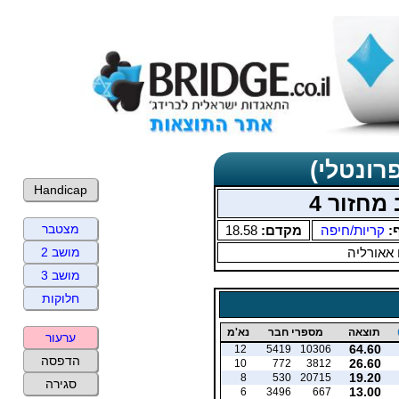
רונטלי)
Handicap
מחזור 4
מצטבר
ף:
קריות/חיפה
מקדם:
18.58
 אאורליה
מושב 2
מושב 3
חלוקות
תוצאה
מספרי חבר
נא'מ
ערעור
64.60
12
5419
10306
הדפסה
26.60
10
772
3812
19.20
8
530
20715
סגירה
13.00
6
3496
667