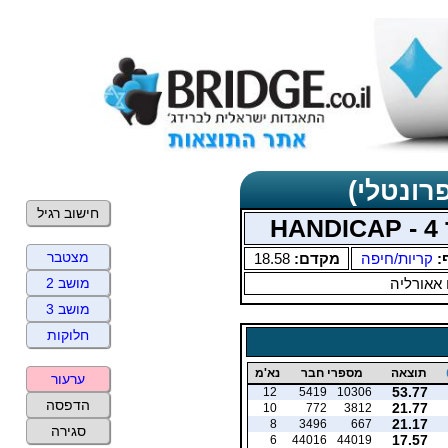
רונטלי)
חישוב רגיל
H
מצטבר
:
קריות/חיפה
מקדם:
18.58
 אאורליה
מושב 2
מושב 3
חלוקות
תוצאה
מספרי חבר
נא'מ
ערעור
53.77
12
5419
10306
הדפסה
21.77
10
772
3812
21.17
8
3496
667
סגירה
17.57
6
44016
44019