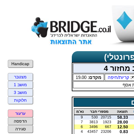
רונטלי)
Handicap
מחזור 4
מצטבר
ף:
קריות/חיפה
מקדם:
19.00
 אסף
מושב 1
מושב 3
חלוקות
תוצאה
מספרי חבר
נא'מ
ערעור
58.33
9
530
20715
הדפסה
28.00
7
3813
1923
12.50
6
3496
667
סגירה
0.83
4
43457
23206